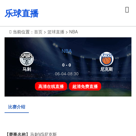
乐球直播
当前位置：
首页
>
篮球直播
>
NBA
NBA
0 - 0
马刺
尼克斯
06-04-08:30
高清在线直播
超清免费直播
比赛介绍
【赛事名称】
马刺VS尼克斯