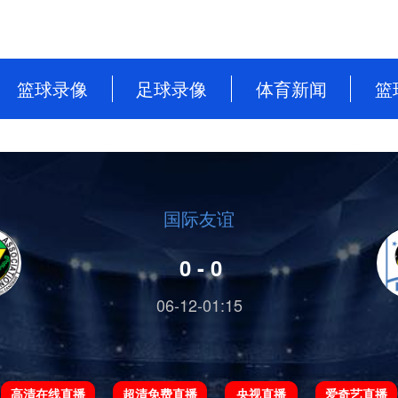
篮球录像
足球录像
体育新闻
篮
NBA
英超
篮球新闻
CBA
意甲
足球新闻
WNBA
西甲
国际友谊
WCBA
德甲
0 - 0
NBL
法甲
06-12-01:15
中超
欧洲杯
高清在线直播
超清免费直播
央视直播
爱奇艺直播