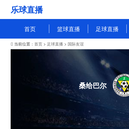
乐球直播
首页
篮球直播
足球直播
当前位置：
首页
>
足球直播
>
国际友谊
NBA
中超
CBA
英超
WCBA
意甲
WNBA
西甲
桑给巴尔
NBL
德甲
法甲
欧冠