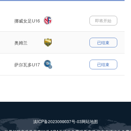
即将开始
挪威女足U16
已结束
奥姆兰
已结束
萨尔瓦多U17
滇ICP备2023000037号-03
网站地图