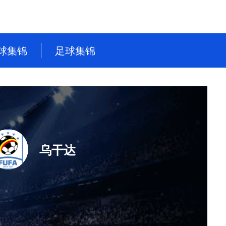
球集锦
足球集锦
NBA
英超
CBA
德甲
WNBA
意甲
NBL
西甲
乌干达
WCBA
法甲
世界杯
世预赛