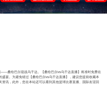
欧冠
欧协联
世预赛
世界杯
亚洲杯
决即将上演——桑给巴尔迎战乌干达。【桑给巴尔vs乌干达直播】将准时免费在
的盛宴。为避免错过【桑给巴尔vs乌干达直播】，建议您提前收藏本
关资讯，此外，您在本站还可以看到其他篮球比赛直播、国际友谊回