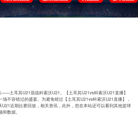
欧冠
欧协联
世预赛
世界杯
亚洲杯
将上演——土耳其U21迎战科索沃U21。【土耳其U21vs科索沃U21直播】
场不容错过的盛宴。为避免错过【土耳其U21vs科索沃U21直播】，
沃U21近期比赛回放，相关资讯，此外，您在本站还可以看到其他篮球
频和数据。