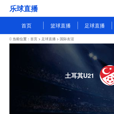
乐球直播
首页
篮球直播
足球直播
当前位置：
首页
>
足球直播
>
国际友谊
NBA
中超
CBA
英超
WCBA
意甲
WNBA
西甲
土耳其U21
NBL
德甲
法甲
欧冠