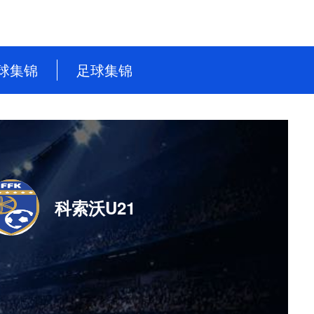
球集锦
足球集锦
NBA
英超
CBA
德甲
WNBA
意甲
NBL
西甲
科索沃U21
WCBA
法甲
世界杯
世预赛