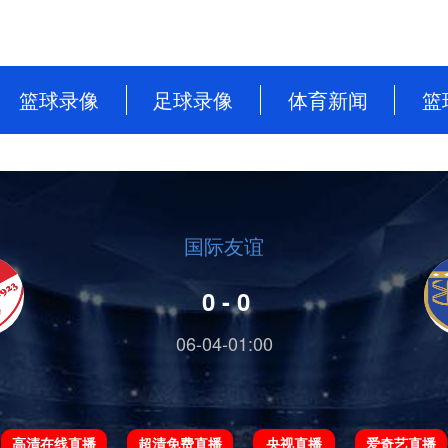
篮球录像
足球录像
体育新闻
篮
NBA
英超
篮球新闻
CBA
意甲
足球新闻
WNBA
西甲
国际友谊
WCBA
德甲
0 - 0
NBL
法甲
06-04-01:00
中超
欧洲杯
高清在线直播
超清免费直播
央视直播
爱奇艺直播