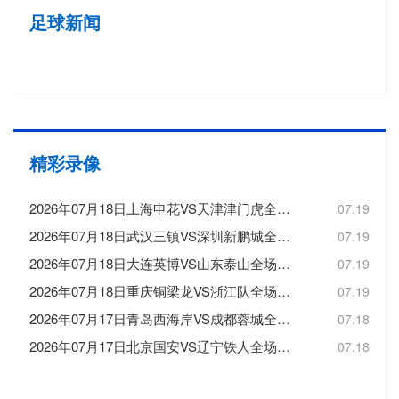
足球新闻
精彩录像
2026年07月18日上海申花VS天津津门虎全场比赛录像回放
07.19
2026年07月18日武汉三镇VS深圳新鹏城全场比赛录像回放
07.19
2026年07月18日大连英博VS山东泰山全场比赛录像回放
07.19
2026年07月18日重庆铜梁龙VS浙江队全场比赛录像回放
07.19
2026年07月17日青岛西海岸VS成都蓉城全场比赛录像回放
07.18
2026年07月17日北京国安VS辽宁铁人全场比赛录像回放
07.18