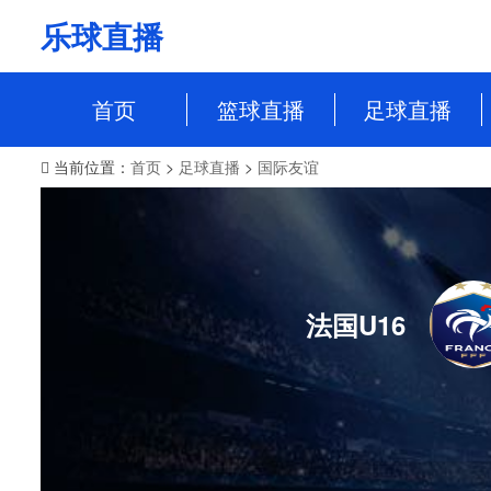
乐球直播
首页
篮球直播
足球直播
当前位置：
首页
>
足球直播
>
国际友谊
NBA
中超
CBA
英超
WCBA
意甲
WNBA
西甲
法国U16
NBL
德甲
法甲
欧冠