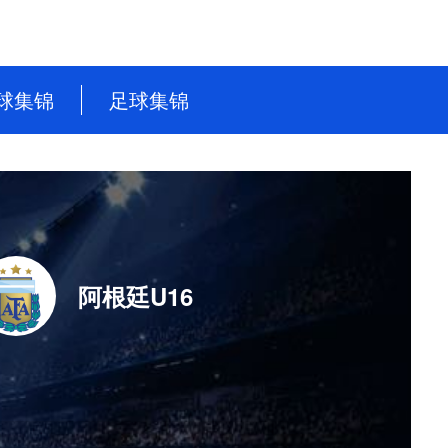
球集锦
足球集锦
NBA
英超
CBA
德甲
WNBA
意甲
NBL
西甲
阿根廷U16
WCBA
法甲
世界杯
世预赛