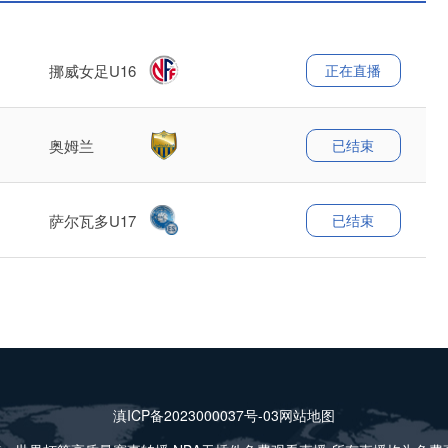
正在直播
挪威女足U16
已结束
奥姆兰
已结束
萨尔瓦多U17
滇ICP备2023000037号-03
网站地图