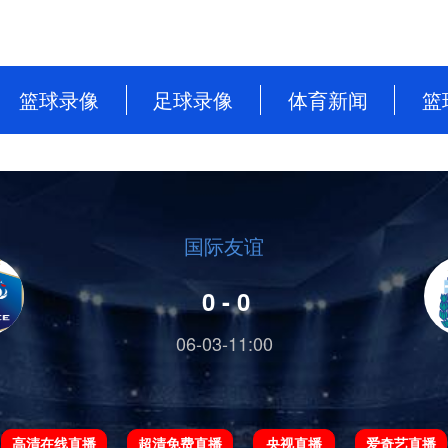
篮球录像
足球录像
体育新闻
篮
NBA
英超
篮球新闻
CBA
意甲
足球新闻
WNBA
西甲
国际友谊
WCBA
德甲
0 - 0
NBL
法甲
06-03-11:00
中超
欧洲杯
高清在线直播
超清免费直播
央视直播
爱奇艺直播