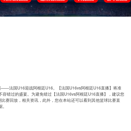
欧冠
欧协联
世预赛
世界杯
亚洲杯
将上演——法国U16迎战阿根廷U16。【法国U16vs阿根廷U16直播】将准
容错过的盛宴。为避免错过【法国U16vs阿根廷U16直播】，建议您
近期比赛回放，相关资讯，此外，您在本站还可以看到其他篮球比赛直
据。