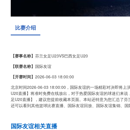
比赛介绍
【赛事名称】
芬兰女足U23VS巴西女足U20
【联赛名称】
国际友谊
【开赛时间】
2026-06-03 18:00:00
北京时间2026-06-03 18:00:00，国际友谊的一场精彩对决即
U20直播】将准时免费在线放出，对于热爱国际友谊的球迷们来说
足U20直播】，建议您提前收藏本页面。本站还特意为您汇总了芬兰
还可以看到其他篮球比赛直播、国际友谊回放、国际友谊集锦、国
国际友谊相关直播