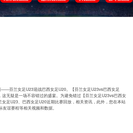
欧冠
欧协联
世预赛
世界杯
亚洲杯
将上演——芬兰女足U23迎战巴西女足U20。【芬兰女足U23vs巴西女足
，这无疑是一场不容错过的盛宴。为避免错过【芬兰女足U23vs巴西女
女足U23、巴西女足U20近期比赛回放，相关资讯，此外，您在本站
际友谊赛程等相关视频和数据。