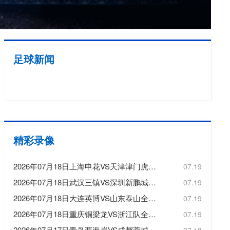
欧冠
欧洲杯
欧协联
足球新闻
亚洲杯
中超
精彩录像
2026年07月18日上海申花VS天津津门虎全场比赛录像回放
07.19
2026年07月18日武汉三镇VS深圳新鹏城全场比赛录像回放
07.19
2026年07月18日大连英博VS山东泰山全场比赛录像回放
07.19
2026年07月18日重庆铜梁龙VS浙江队全场比赛录像回放
07.19
2026年07月17日青岛西海岸VS成都蓉城全场比赛录像回放