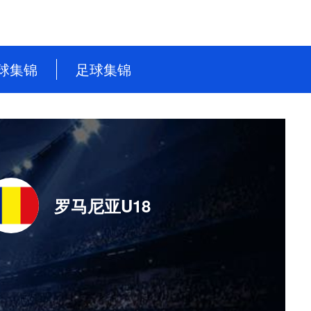
球集锦
足球集锦
NBA
英超
CBA
德甲
WNBA
意甲
NBL
西甲
罗马尼亚U18
WCBA
法甲
世界杯
世预赛