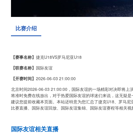
比赛介绍
【赛事名称】
捷克U18VS罗马尼亚U18
【联赛名称】
国际友谊
【开赛时间】
2026-06-03 21:00:00
北京时间2026-06-03 21:00:00，国际友谊的一场精彩对决即
将准时免费在线放出，对于热爱国际友谊的球迷们来说，这无疑是一
建议您提前收藏本页面。本站还特意为您汇总了捷克U18、罗马尼
比赛直播、国际友谊回放、国际友谊集锦、国际友谊赛程等相关视
国际友谊相关直播