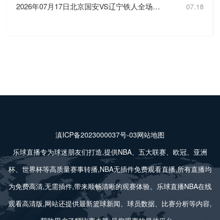
2026年07月17日北京国安VS辽宁铁人全场比赛录像回放
07.18
滇ICP备2023000037号-03
网站地图
乐球直播专为球迷朋友们打造,提供NBA、五大联赛、欧冠、亚洲
杯、世界杯等高质量赛事转播,NBA无插件免费观看直播,所有直播均
为免费高清,无需插件,带来顺畅清晰的观赛体验。乐球直播NBA在线
观看高清版,网站还提供最新篮球新闻、球员数据、比赛分析等内容,