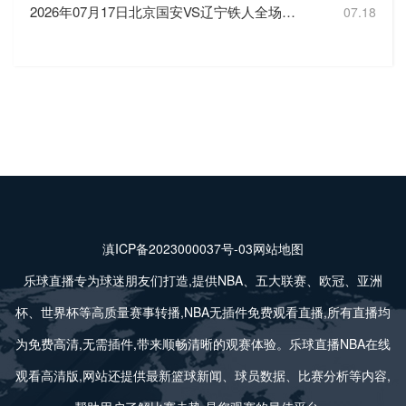
2026年07月17日北京国安VS辽宁铁人全场比赛录像回放
07.18
滇ICP备2023000037号-03
网站地图
乐球直播专为球迷朋友们打造,提供NBA、五大联赛、欧冠、亚洲
杯、世界杯等高质量赛事转播,NBA无插件免费观看直播,所有直播均
为免费高清,无需插件,带来顺畅清晰的观赛体验。乐球直播NBA在线
观看高清版,网站还提供最新篮球新闻、球员数据、比赛分析等内容,