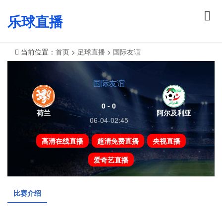
乐球直播
当前位置：
首页
>
足球直播
>
国际友谊
国际友谊
0 - 0
荷兰
阿尔及利亚
06-04-02:45
高清在线直播
超清免费直播
央视直播
爱奇艺直播