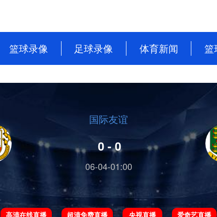
篮球录像
足球录像
体育新闻
篮
NBA
英超
篮球新闻
CBA
意甲
足球新闻
WNBA
西甲
国际友谊
WCBA
德甲
0 - 0
NBL
法甲
06-04-01:00
中超
欧洲杯
高清在线直播
超清免费直播
央视直播
爱奇艺直播