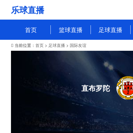
乐球直播
首页
篮球直播
足球直播
当前位置：
首页
>
足球直播
>
国际友谊
NBA
中超
CBA
英超
WCBA
意甲
WNBA
西甲
直布罗陀
NBL
德甲
法甲
欧冠