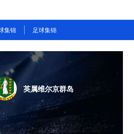
球集锦
足球集锦
NBA
英超
CBA
德甲
WNBA
意甲
NBL
西甲
英属维尔京群岛
WCBA
法甲
世界杯
世预赛