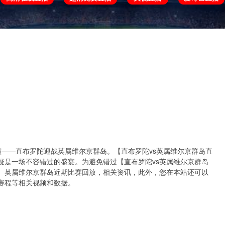
欧冠
欧协联
世预赛
世界杯
亚洲杯
决即将上演——直布罗陀迎战英属维尔京群岛。【直布罗陀vs英属维尔京群岛直
疑是一场不容错过的盛宴。为避免错过【直布罗陀vs英属维尔京群岛
、英属维尔京群岛近期比赛回放，相关资讯，此外，您在本站还可以
赛程等相关视频和数据。