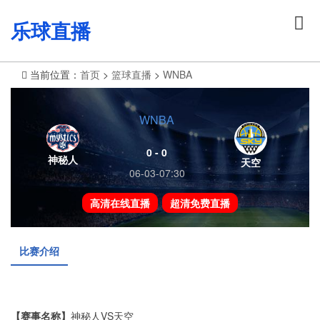
乐球直播
当前位置：
首页
>
篮球直播
>
WNBA
WNBA
0 - 0
神秘人
天空
06-03-07:30
高清在线直播
超清免费直播
比赛介绍
【赛事名称】
神秘人VS天空